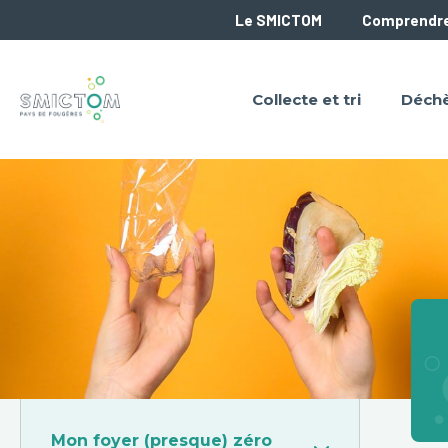
Passer
Passer
Passer
Le SMICTOM
Comprendre
Sub
à
au
à
Header
la
contenu
la
Collecte et tri
Déchè
navigation
principal
barre
principale
latérale
principale
Barre
Mon foyer (presque) zéro