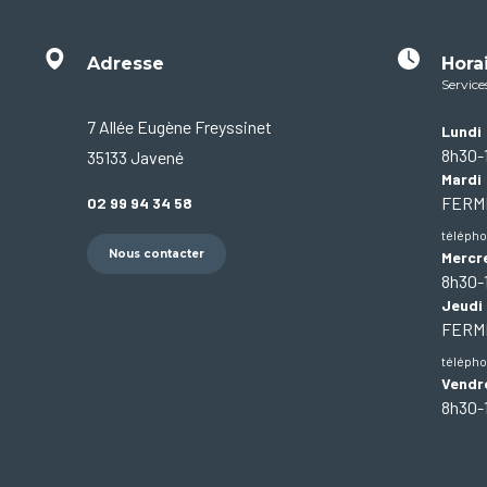
Adresse
Hora
Service
7 Allée Eugène Freyssinet
Lundi
8h30-
35133 Javené
Mardi
FER
02 99 94 34 58
télépho
Nous contacter
Mercr
8h30-
Jeudi
FER
télépho
Vendr
8h30-