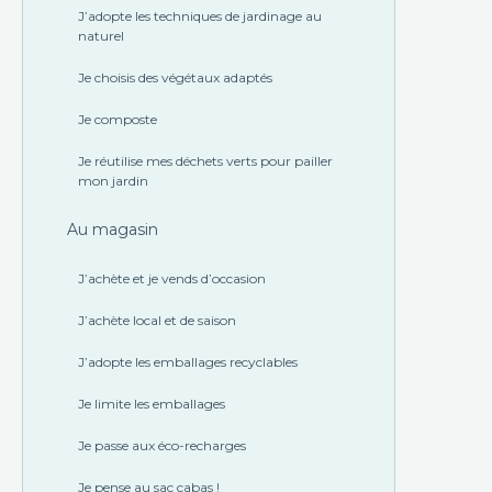
J’adopte les techniques de jardinage au
naturel
Je choisis des végétaux adaptés
Je composte
Je réutilise mes déchets verts pour pailler
mon jardin
Au magasin
J’achète et je vends d’occasion
J’achète local et de saison
J’adopte les emballages recyclables
Je limite les emballages
Je passe aux éco-recharges
Je pense au sac cabas !