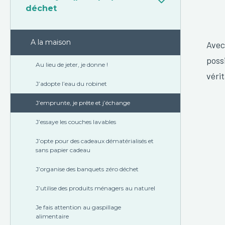
latérale
déchet
principale
A la maison
Avec
poss
Au lieu de jeter, je donne !
vérit
J’adopte l’eau du robinet
J’emprunte, je prête et j’échange
J’essaye les couches lavables
J’opte pour des cadeaux dématérialisés et
sans papier cadeau
J’organise des banquets zéro déchet
J’utilise des produits ménagers au naturel
Je fais attention au gaspillage
alimentaire