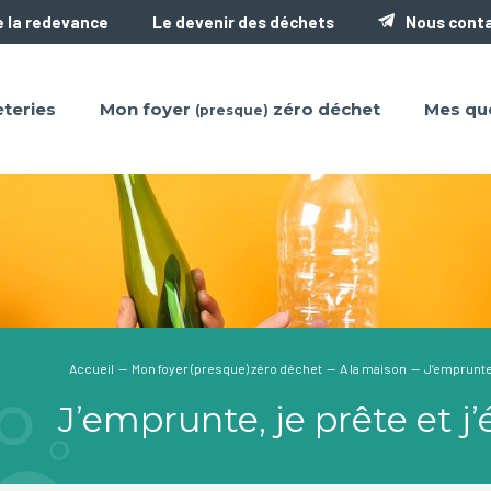
 la redevance
Le devenir des déchets
Nous cont
teries
Mon foyer
zéro déchet
Mes qu
(presque)
Accueil
—
Mon foyer (presque) zéro déchet
—
A la maison
— J’emprunte, 
J’emprunte, je prête et j