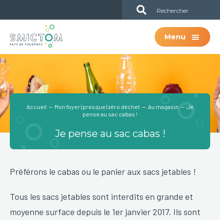
Passer
Passer
Sub
au
à
Header
contenu
la
Menu
principal
barre
latérale
principale
Accueil
—
Mon foyer (presque) zéro déchet
—
Au magasin
— Je
pense au sac cabas !
Je pense au sac cabas !
Préférons le cabas ou le panier aux sacs jetables !
Tous les sacs jetables sont interdits en grande et
moyenne surface depuis le 1er janvier 2017. Ils sont