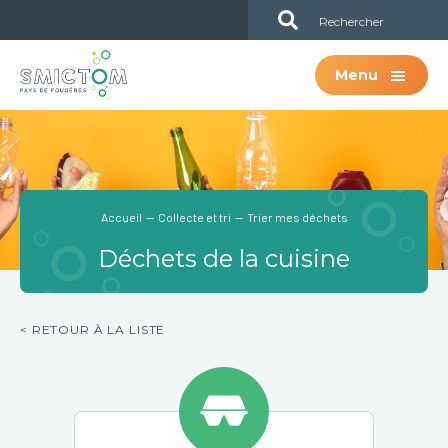
Passer
Passer
Sub
au
à
Header
contenu
la
Menu
principal
barre
latérale
principale
Accueil
—
Collecte et tri
— Trier mes déchets
Déchets de la cuisine
< RETOUR À LA LISTE