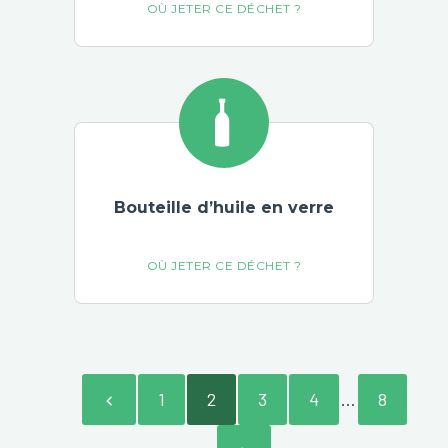
Bouteille d’huile en verre
1
2
3
4
...
8