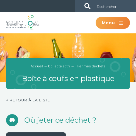
Passer
Passer
Sub
au
à
Header
contenu
la
Menu
principal
barre
latérale
principale
Accueil
—
Collecte et tri
— Trier mes déchets
Boîte à œufs en plastique
< RETOUR À LA LISTE
Où jeter ce déchet ?