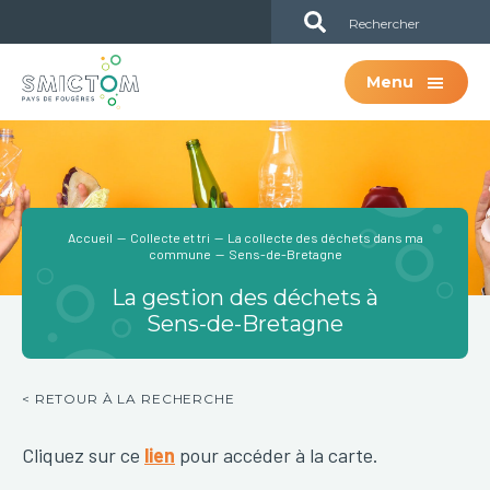
Passer
Passer
Sub
au
à
Header
contenu
la
Menu
principal
barre
latérale
principale
Accueil
—
Collecte et tri
—
La collecte des déchets dans ma
commune
— Sens-de-Bretagne
La gestion des déchets à
Sens-de-Bretagne
< RETOUR À LA RECHERCHE
Cliquez sur ce
lien
pour accéder à la carte.