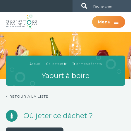
Passer
Passer
Sub
au
à
Header
contenu
la
Menu
principal
barre
latérale
principale
Accueil
—
Collecte et tri
— Trier mes déchets
Yaourt à boire
< RETOUR À LA LISTE
Où jeter ce déchet ?