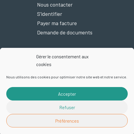
Nous contacter
S’identifier
Payer ma facture
Demande de documents
Gérer le consentement aux
Nous suivre sur Facebook
cookies
Nous utilisons des cookies pour optimiser notre site web et notre service.
Accepter
Mentions légales
Plan du site
Politique de confidentialité
Refuser
Exercez vos droits
Cookies
© 2026 Smictom | Site par
Startup
Préférences