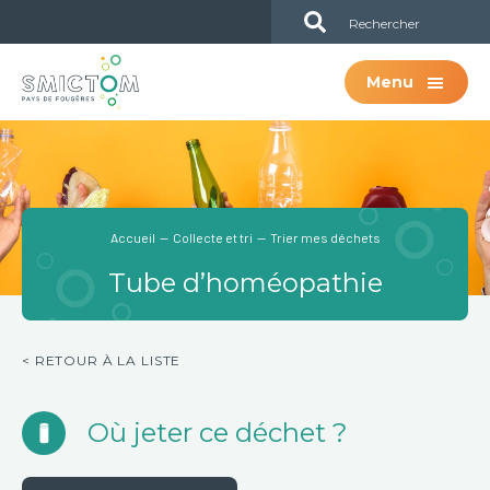
Passer
Passer
Sub
au
à
Header
contenu
la
Menu
principal
barre
latérale
principale
Accueil
—
Collecte et tri
— Trier mes déchets
Tube d’homéopathie
< RETOUR À LA LISTE
Où jeter ce déchet ?