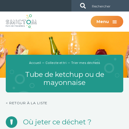
Passer
Passer
Sub
au
à
Header
contenu
la
Menu
principal
barre
latérale
principale
Accueil
—
Collecte et tri
— Trier mes déchets
Tube de ketchup ou de
mayonnaise
< RETOUR À LA LISTE
Où jeter ce déchet ?