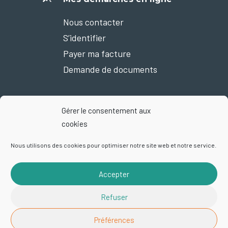
Nous contacter
S’identifier
Payer ma facture
Demande de documents
Gérer le consentement aux
Nous suivre sur Facebook
cookies
Nous utilisons des cookies pour optimiser notre site web et notre service.
Accepter
Mentions légales
Plan du site
Politique de confidentialité
Refuser
Exercez vos droits
Cookies
© 2026 Smictom | Site par
Startup
Préférences