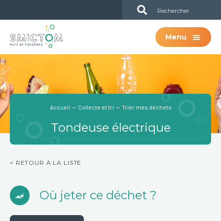
Passer
Passer
Sub
au
à
Header
contenu
la
Menu
principal
barre
latérale
principale
Accueil
—
Collecte et tri
— Trier mes déchets
Tondeuse électrique
< RETOUR À LA LISTE
Où jeter ce déchet ?