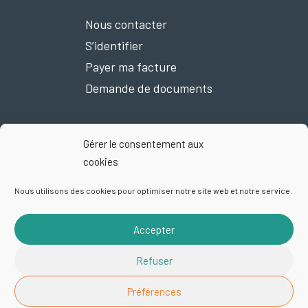
Nous contacter
S’identifier
Payer ma facture
Demande de documents
Gérer le consentement aux
Nous suivre sur Facebook
cookies
Nous utilisons des cookies pour optimiser notre site web et notre service.
Accepter
Mentions légales
Plan du site
Politique de confidentialité
Refuser
Exercez vos droits
Cookies
© 2026 Smictom | Site par
Startup
Préférences