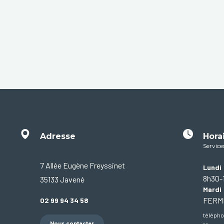
Adresse
Hora
Service
7 Allée Eugène Freyssinet
Lundi
8h30-
35133 Javené
Mardi
FER
02 99 94 34 58
télépho
Nous contacter