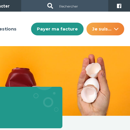
acter
Payer ma facture
Je suis…
estions