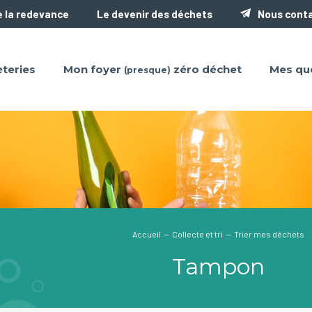
 la redevance
Le devenir des déchets
Nous cont
teries
Mon foyer
zéro déchet
Mes qu
(presque)
Accueil
—
Collecte et tri
— Trier mes déchets
Tampon