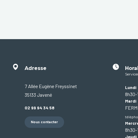
Adresse
Hora
Service
7 Allée Eugène Freyssinet
Lundi
8h30-
35133 Javené
Mardi
FER
02 99 94 34 58
télépho
Nous contacter
Mercr
8h30-
Jeudi