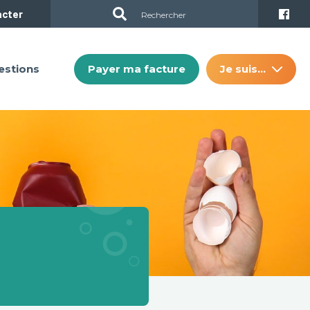
acter
Payer ma facture
Je suis…
estions