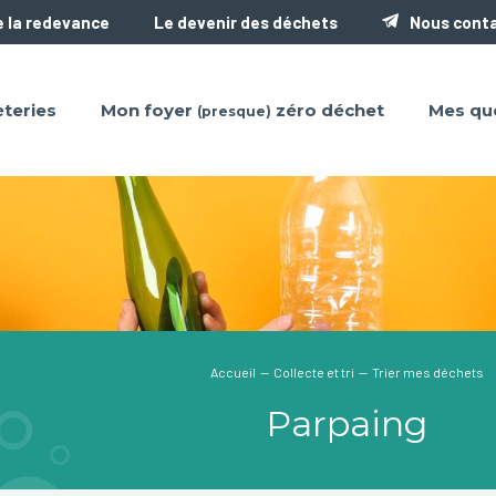
 la redevance
Le devenir des déchets
Nous cont
teries
Mon foyer
zéro déchet
Mes qu
(presque)
Accueil
—
Collecte et tri
— Trier mes déchets
Parpaing