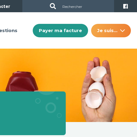
acter
Payer ma facture
Je suis…
estions