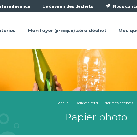
 la redevance
Le devenir des déchets
Nous cont
teries
Mon foyer
zéro déchet
Mes qu
(presque)
Accueil
—
Collecte et tri
— Trier mes déchets
Papier photo