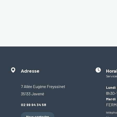
Adresse
Hora
Service
7 Allée Eugène Freyssinet
Lundi
8h30-
35133 Javené
Mardi
FER
02 99 94 34 58
télépho
Nous contacter