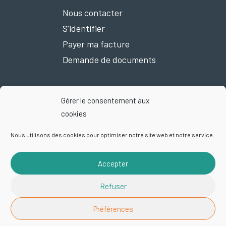
Nous contacter
S’identifier
Payer ma facture
Demande de documents
Gérer le consentement aux
Nous suivre sur Facebook
cookies
Nous utilisons des cookies pour optimiser notre site web et notre service.
Accepter
Mentions légales
Plan du site
Politique de confidentialité
Refuser
Exercez vos droits
Cookies
© 2026 Smictom | Site par
Startup
Préférences