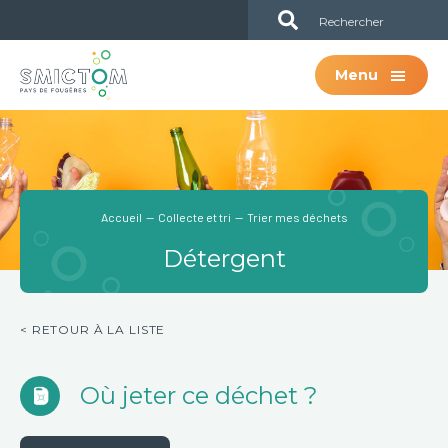
Passer
Passer
Sub
au
à
Header
contenu
la
Menu
principal
barre
latérale
principale
Accueil
—
Collecte et tri
— Trier mes déchets
Détergent
< RETOUR À LA LISTE
Où jeter ce déchet ?