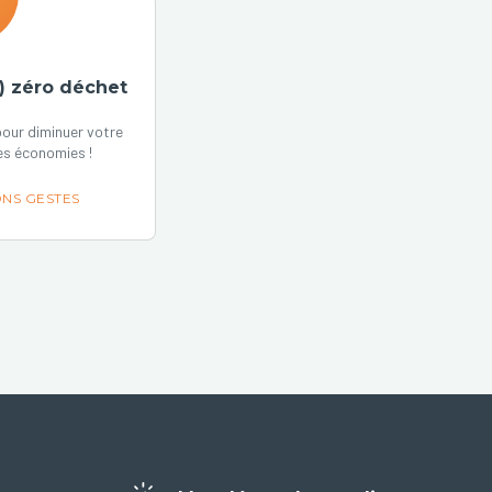
) zéro déchet
our diminuer votre
es économies !
NS GESTES