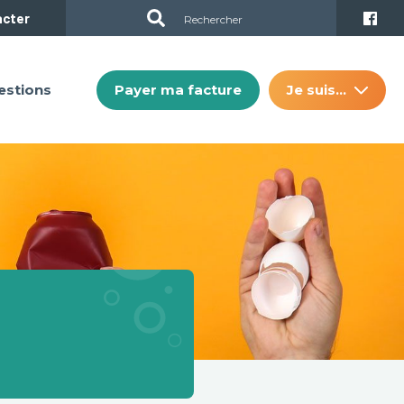
acter
Payer ma facture
Je suis…
estions