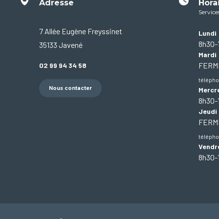
Adresse
Hora
Service
7 Allée Eugène Freyssinet
Lundi
8h30-
35133 Javené
Mardi
FER
02 99 94 34 58
télépho
Nous contacter
Mercr
8h30-
Jeudi
FER
télépho
Vendr
8h30-