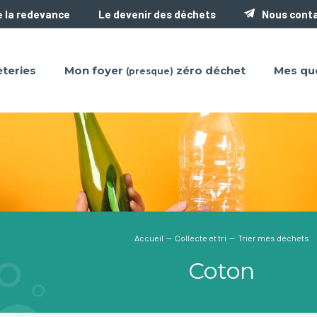
 la redevance
Le devenir des déchets
Nous cont
teries
Mon foyer
zéro déchet
Mes qu
(presque)
Accueil
—
Collecte et tri
— Trier mes déchets
Coton