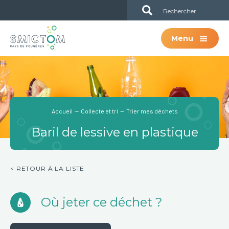
Passer
Passer
Sub
au
à
Header
contenu
la
Menu
principal
barre
latérale
principale
Accueil
—
Collecte et tri
— Trier mes déchets
Baril de lessive en plastique
< RETOUR À LA LISTE
Où jeter ce déchet ?