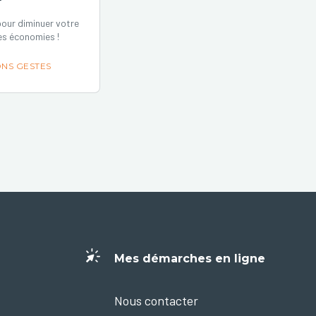
our diminuer votre
es économies !
NS GESTES
Mes démarches en ligne
Nous contacter