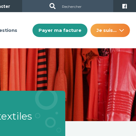
acter
Payer ma facture
Je suis…
estions
textiles