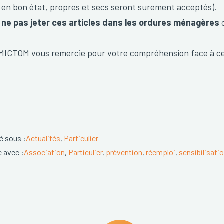
en bon état, propres et secs seront surement acceptés).
ne pas jeter ces articles dans les ordures ménagères
c
MICTOM vous remercie pour votre compréhension face à cet
é sous :
Actualités
,
Particulier
é avec :
Association
,
Particulier
,
prévention
,
réemploi
,
sensibilisati