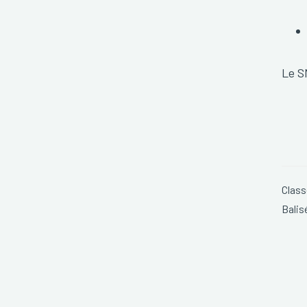
Le S
Class
Balis